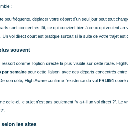
emble :
te peu fréquente, déplacer votre départ d'un seul jour peut tout chang
parts sont concentrés tôt, ce qui convient bien à ceux qui veulent arri
e
. Un vol direct court est pratique surtout si la suite de votre trajet est
plus souvent
r
ressort comme l'option directe la plus visible sur cette route. Flig
s par semaine
pour cette liaison, avec des départs concentrés entr
 De son côté, FlightAware confirme l'existence du vol
FR1994
opéré 
elle-ci, le sujet n'est pas seulement “y a-t-il un vol direct ?”. Le vrai
 ?”.
 selon les sites