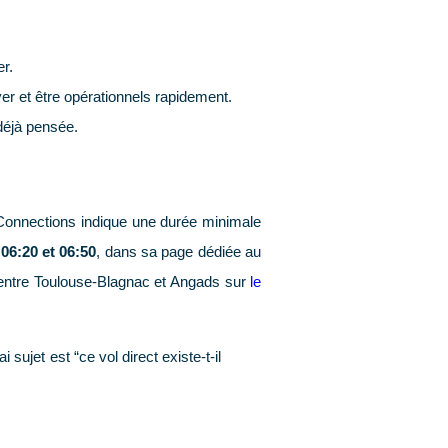
er.
ver et être opérationnels rapidement.
 déjà pensée.
htConnections indique une durée minimale
e
06:20 et 06:50
, dans sa page dédiée au
entre Toulouse-Blagnac et Angads sur
le
 sujet est “ce vol direct existe-t-il