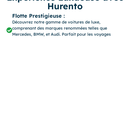
Hurento
Flotte Prestigieuse :
Découvrez notre gamme de voitures de luxe,
comprenant des marques renommées telles que
Mercedes, BMW, et Audi. Parfait pour les voyages
d'affaires, les occasions spéciales, ou simplement pour
le plaisir de conduire une voiture haut de gamme.
Service VIP :
Nous offrons un service clientèle exceptionnel, incluant
la livraison de la voiture à votre emplacement, une
assistance routière 24/7, et des options personnalisées
pour répondre à vos besoins spécifiques.
Diversité de Véhicules :
Notre flotte comprend également des voitures
économiques, idéales pour les longs trajets ou les
déplacements quotidiens. Avec des marques comme
Toyota, Ford, et Hyundai, vous êtes sûr de trouver le
véhicule parfait pour
Tarifs Abordables :