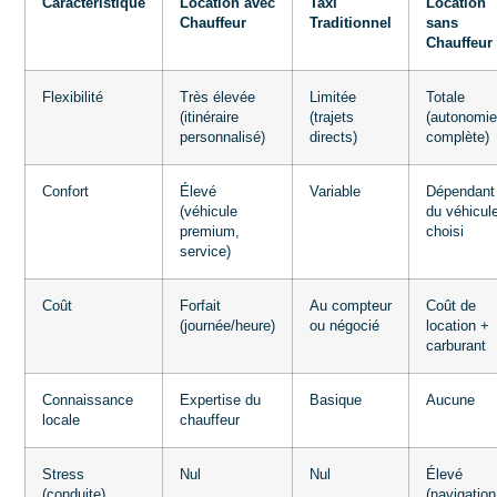
Caractéristique
Location avec
Taxi
Location
Chauffeur
Traditionnel
sans
Chauffeur
Flexibilité
Très élevée
Limitée
Totale
(itinéraire
(trajets
(autonomi
personnalisé)
directs)
complète)
Confort
Élevé
Variable
Dépendant
(véhicule
du véhicul
premium,
choisi
service)
Coût
Forfait
Au compteur
Coût de
(journée/heure)
ou négocié
location +
carburant
Connaissance
Expertise du
Basique
Aucune
locale
chauffeur
Stress
Nul
Nul
Élevé
(conduite)
(navigation