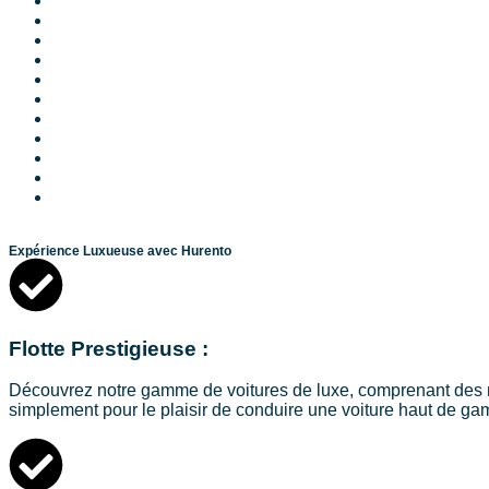
Location Voiture Tanger Sans Caution
Location voiture de Luxe Tanger
Location Voiture Tanger Aéroport
Location de voitures à Rabat
Location voiture Automatique Rabat
Location voiture de Luxe à Rabat
Location de voiture Rabat Aéroport
Location de voiture à Fès
Location de voiture à Oujda
Location de voiture à Nador
Location de voiture à Agadir
Expérience Luxueuse avec Hurento
Flotte Prestigieuse :
Découvrez notre gamme de voitures de luxe, comprenant des m
simplement pour le plaisir de conduire une voiture haut de g