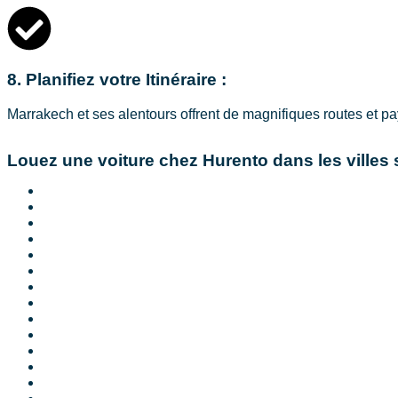
8. Planifiez votre Itinéraire :
Marrakech et ses alentours offrent de magnifiques routes et pa
Louez une voiture chez Hurento dans les villes 
Location de voiture à Casablanca
Location de Voiture à Casablanca Aéroport
Location Voiture de Luxe a casablanca
Location de voiture Automatique à Casablanca
Location de voiture 7 Places à Casablanca
Location Range Rover à Casablanca
Location de voiture à Marrakech
Location de Voiture a Marrakech Aéroport
Location de Voiture Longue Durée Marrakech
Location 4×4 a Marrakech Sans Chauffeur
Location de voiture de Luxe Marrakech
Location Voiture Marrakech Range Rover
Location de voiture à Tanger