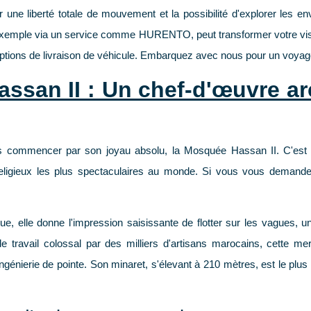
 une liberté totale de mouvement et la possibilité d'explorer les 
 exemple via un service comme HURENTO, peut transformer votre vis
es options de livraison de véhicule. Embarquez avec nous pour un voy
ssan II : Un chef-d'œuvre arc
 commencer par son joyau absolu, la Mosquée Hassan II. C'est bie
 religieux les plus spectaculaires au monde. Si vous vous deman
que, elle donne l'impression saisissante de flotter sur les vagues, 
ravail colossal par des milliers d'artisans marocains, cette merv
t ingénierie de pointe. Son minaret, s'élevant à 210 mètres, est le plu