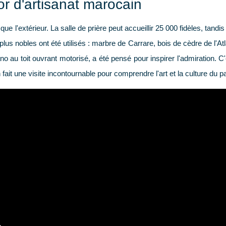
sor d'artisanat marocain
 que l'extérieur. La salle de prière peut accueillir 25 000 fidèles, tand
us nobles ont été utilisés : marbre de Carrare, bois de cèdre de l'At
 au toit ouvrant motorisé, a été pensé pour inspirer l'admiration. 
it une visite incontournable pour comprendre l'art et la culture du p