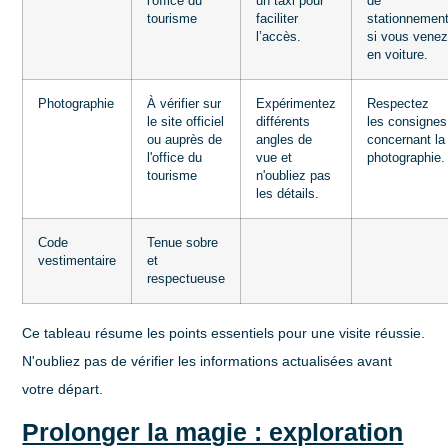
l'office du
un taxi pour
de
tourisme
faciliter
stationnemen
l’accès.
si vous vene
en voiture.
Photographie
À vérifier sur
Expérimentez
Respectez
le site officiel
différents
les consignes
ou auprès de
angles de
concernant la
l'office du
vue et
photographie.
tourisme
n'oubliez pas
les détails.
Code
Tenue sobre
vestimentaire
et
respectueuse
Ce tableau résume les points essentiels pour une visite réussie.
N'oubliez pas de vérifier les informations actualisées avant
votre départ.
Prolonger la magie : exploration