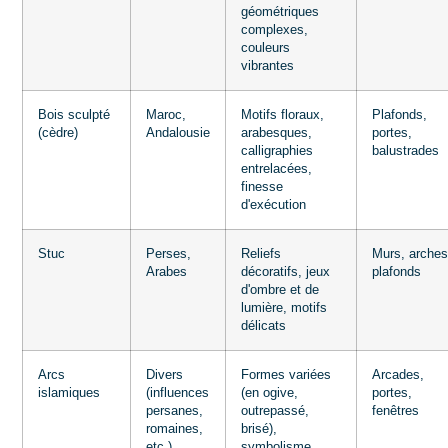
géométriques
complexes,
couleurs
vibrantes
Bois sculpté
Maroc,
Motifs floraux,
Plafonds,
(cèdre)
Andalousie
arabesques,
portes,
calligraphies
balustrades
entrelacées,
finesse
d'exécution
Stuc
Perses,
Reliefs
Murs, arches
Arabes
décoratifs, jeux
plafonds
d'ombre et de
lumière, motifs
délicats
Arcs
Divers
Formes variées
Arcades,
islamiques
(influences
(en ogive,
portes,
persanes,
outrepassé,
fenêtres
romaines,
brisé),
etc.)
symbolisme