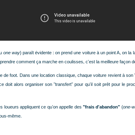
ou
one way
) paraît évidente : on prend une voiture à un point A, on la 
endre comment ça marche en coulisses, c'est la meilleure façon de vo
e de foot. Dans une location classique, chaque voiture revient à son
ce doit alors organiser son "transfert" pour qu'il soit prêt pour le p
es loueurs appliquent ce qu'on appelle des
"frais d'abandon"
(
one-w
 vous-même.