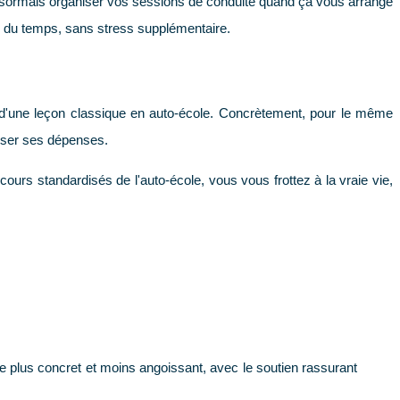
 désormais organiser vos sessions de conduite quand ça vous arrange
oi du temps, sans stress supplémentaire.
ui d'une leçon classique en auto-école. Concrètement, pour le même
loser ses dépenses.
cours standardisés de l'auto-école, vous vous frottez à la vraie vie,
re plus concret et moins angoissant, avec le soutien rassurant