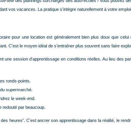
le casse-tête des plannings surchargés des auto-écoles ! Vous pouvez
ndant vos vacances. La pratique s'intègre naturellement à votre empl
if horaire pour une location est généralement bien plus doux que cel
nt. C'est le moyen idéal de s'entraîner plus souvent sans faire exp
nt une session d'apprentissage en conditions réelles. Au lieu des par
ses ronds-points.
 du supermarché.
ndrez le week-end.
ice redouté par beaucoup.
des heures". C'est ancrer son apprentissage dans la réalité, le rend