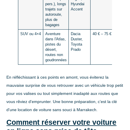
pers.), longs
Hyundai
coffre
trajets sur
Accent
spacieu
autoroute,
plus de
bagages
SUV ou 4×4
Aventure
Dacia
40 € – 75 €
Polyval
dans l'Atlas,
Duster,
sécurité
pistes du
Toyota
routes
désert,
Prado
difficiles
routes non
espace
goudronnées
En réfléchissant à ces points en amont, vous éviterez la
mauvaise surprise de vous retrouver avec un véhicule trop petit
pour vos valises ou tout simplement inadapté aux routes que
vous rêviez d'emprunter. Une bonne préparation, c’est la clé
d'une location de voiture sans souci à Marrakech.
Comment réserver votre voiture