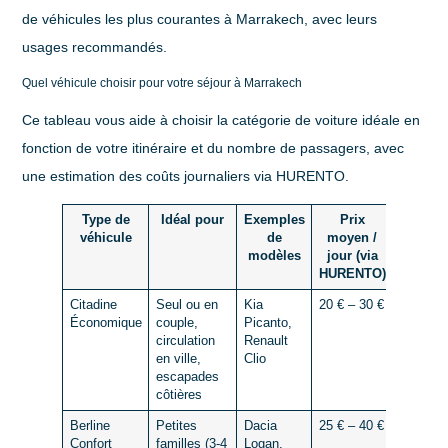
de véhicules les plus courantes à Marrakech, avec leurs
usages recommandés.
Quel véhicule choisir pour votre séjour à Marrakech
Ce tableau vous aide à choisir la catégorie de voiture idéale en
fonction de votre itinéraire et du nombre de passagers, avec
une estimation des coûts journaliers via HURENTO.
Type de
Idéal pour
Exemples
Prix
Avant
véhicule
de
moyen /
cl
modèles
jour (via
HURENTO)
Citadine
Seul ou en
Kia
20 € – 30 €
Facile à
Économique
couple,
Picanto,
faible
circulation
Renault
consom
en ville,
Clio
escapades
côtières
Berline
Petites
Dacia
25 € – 40 €
Bon équi
Confort
familles (3-4
Logan,
confort/