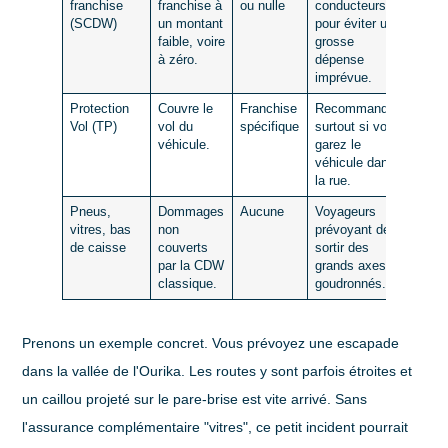
franchise
franchise à
ou nulle
conducteurs
,
(SCDW)
un montant
pour éviter une
faible, voire
grosse
à zéro.
dépense
imprévue.
Protection
Couvre le
Franchise
Recommandée,
Vol (TP)
vol du
spécifique
surtout si vous
véhicule.
garez le
véhicule dans
la rue.
Pneus,
Dommages
Aucune
Voyageurs
vitres, bas
non
prévoyant de
de caisse
couverts
sortir des
par la CDW
grands axes
classique.
goudronnés.
Prenons un exemple concret. Vous prévoyez une escapade
dans la vallée de l'Ourika. Les routes y sont parfois étroites et
un caillou projeté sur le pare-brise est vite arrivé. Sans
l'assurance complémentaire "vitres", ce petit incident pourrait