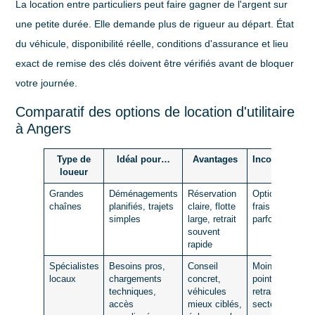
La
location entre particuliers
peut faire gagner de l'argent sur
une petite durée. Elle demande plus de rigueur au départ. État
du véhicule, disponibilité réelle, conditions d'assurance et lieu
exact de remise des clés doivent être vérifiés avant de bloquer
votre journée.
Comparatif des options de location d'utilitaire
à Angers
Type de
Idéal pour…
Avantages
Inconvénients
loueur
Grandes
Déménagements
Réservation
Options et
chaînes
planifiés, trajets
claire, flotte
frais annexes
simples
large, retrait
parfois élevés
souvent
rapide
Spécialistes
Besoins pros,
Conseil
Moins de
locaux
chargements
concret,
points de
techniques,
véhicules
retrait selon le
accès
mieux ciblés,
secteur