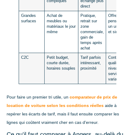
compliqués
échange plus
direct
Grandes
Achat de
Pratique,
Offre souvent
surfaces
meubles ou
retrait sur
pensée pour
matériaux le jour
zone
un usage court
même
commerciale,
et simple
gain de
temps après
achat
C2C
Petit budget,
Tarif parfois
Contrôle
courte durée,
intéressant,
qualité et
horaires souples
proximité
niveau de
service plus
variables
Pour faire un premier tri utile, un
comparateur de prix de
location de voiture selon les conditions réelles
aide à
repérer les écarts de tarif, mais il faut ensuite comparer les
lignes qui coûtent vraiment cher en cas d'erreur.
Ce qu'il faut comparer à Angers, au-delà du