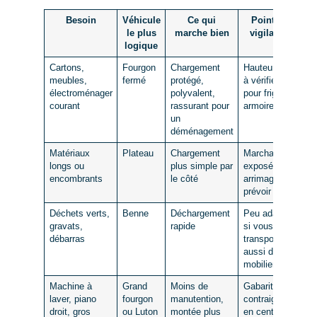
Besoin
Véhicule
Ce qui
Point de
le plus
marche bien
vigilance
logique
Cartons,
Fourgon
Chargement
Hauteur utile
meubles,
fermé
protégé,
à vérifier
électroménager
polyvalent,
pour frigo ou
courant
rassurant pour
armoire
un
déménagement
Matériaux
Plateau
Chargement
Marchandise
longs ou
plus simple par
exposée,
encombrants
le côté
arrimage à
prévoir
Déchets verts,
Benne
Déchargement
Peu adapté
gravats,
rapide
si vous
débarras
transportez
aussi du
mobilier
Machine à
Grand
Moins de
Gabarit plus
laver, piano
fourgon
manutention,
contraignant
droit, gros
ou Luton
montée plus
en centre-