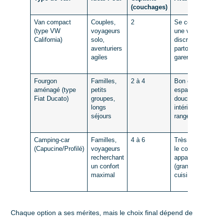
(couchages)
Van compact
Couples,
2
Se conduit co
(type VW
voyageurs
une voiture,
California)
solo,
discret, passe-
aventuriers
partout, facile à
agiles
garer
Fourgon
Familles,
2 à 4
Bon compromi
aménagé
(type
petits
espace/maniabil
Fiat Ducato)
groupes,
douche/WC
longs
intérieur, plus d
séjours
rangements
Camping-car
Familles,
4 à 6
Très spacieux, 
(Capucine/Profilé)
voyageurs
le confort d'un
recherchant
appartement
un confort
(grande sdb,
maximal
cuisine équipée
Chaque option a ses mérites, mais le choix final dépend de