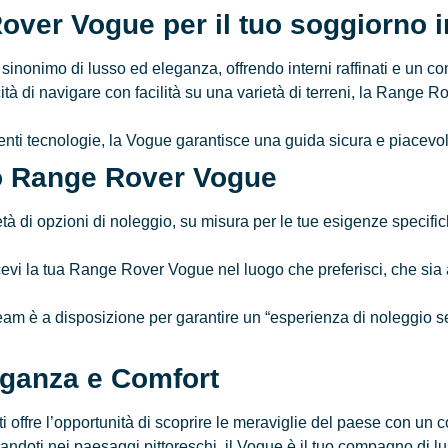
over Vogue per il tuo soggiorno 
onimo di lusso ed eleganza, offrendo interni raffinati e un comfor
à di navigare con facilità su una varietà di terreni, la Range 
enti tecnologie, la Vogue garantisce una guida sicura e piacevole
gio Range Rover Vogue
à di opzioni di noleggio, su misura per le tue esigenze specifich
evi la tua Range Rover Vogue nel luogo che preferisci, che sia all
team è a disposizione per garantire un “esperienza di noleggio s
eganza e Comfort
fre l’opportunità di scoprire le meraviglie del paese con un com
randoti nei paesaggi pittoreschi, il Vogue è il tuo compagno di lu