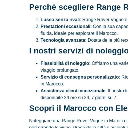
Perché scegliere Range R
Lusso senza rivali:
Range Rover Vogue è sin
Prestazioni eccezionali:
Con la sua capacit
fluida, ideale per esplorare il Marocco.
Tecnologia avanzata:
Dotata delle più rec
I nostri servizi di noleg
Flessibilità di noleggio:
Offriamo una variet
viaggio prolungato.
Servizio di consegna personalizzato:
Ric
in Marocco.
Assistenza clienti eccezionale:
Il nostro 
disponibile 24 ore su 24, 7 giorni su 7.
Scopri il Marocco con El
Noleggiare una Range Rover Vogue in Marocco ti of
percorrendo le vivaci strade della città o avventu