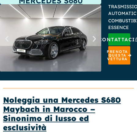
MERCEDES S680
TRASMISSIO
AUTOMATIC
COMBUSTIBI
ESSENCE
CONTATTACI
PRENOTA
QUESTA
VETTURA
Noleggia una Mercedes S680
Maybach in Marocco –
Sinonimo di lusso ed
esclusività