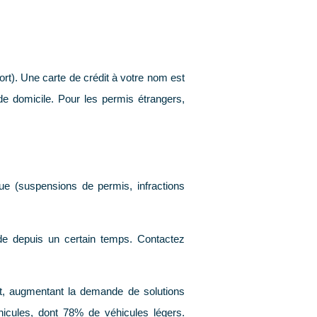
port). Une
carte de crédit
à votre nom est
de domicile. Pour les permis étrangers,
ue (suspensions de permis, infractions
de depuis un certain temps. Contactez
nt, augmentant la demande de solutions
hicules
, dont
78%
de véhicules légers.