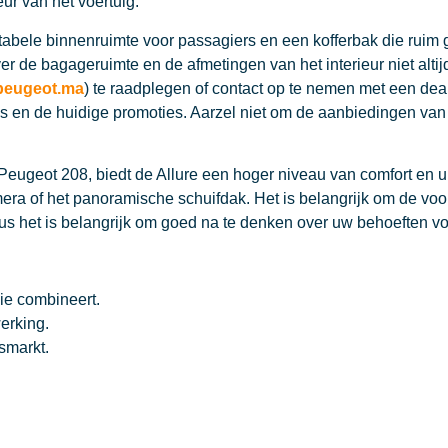
ur van het voertuig.
abele binnenruimte voor passagiers en een kofferbak die ruim g
r de bagageruimte en de afmetingen van het interieur niet altij
.peugeot.ma
) te raadplegen of contact op te nemen met een deal
s en de huidige promoties. Aarzel niet om de aanbiedingen van d
e Peugeot 208, biedt de Allure een hoger niveau van comfort en 
mera of het panoramische schuifdak. Het is belangrijk om de vo
us het is belangrijk om goed na te denken over uw behoeften vo
ie combineert.
erking.
smarkt.