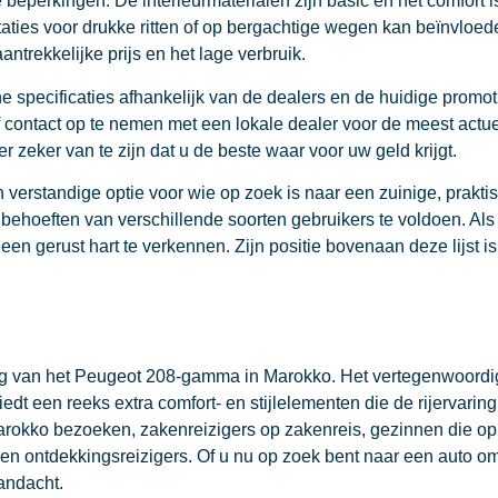
eperkingen. De interieurmaterialen zijn basic en het comfort i
staties voor drukke ritten of op bergachtige wegen kan beïnvloe
trekkelijke prijs en het lage verbruik.
che specificaties afhankelijk van de dealers en de huidige prom
f contact op te nemen met een lokale dealer voor de meest actue
zeker van te zijn dat u de beste waar voor uw geld krijgt.
 verstandige optie voor wie op zoek is naar een zuinige, prak
 behoeften van verschillende soorten gebruikers te voldoen. Als 
 gerust hart te verkennen. Zijn positie bovenaan deze lijst is 
ng van het Peugeot 208-gamma in Marokko. Het vertegenwoordigt 
iedt een reeks extra comfort- en stijlelementen die de rijervarin
 Marokko bezoeken, zakenreizigers op zakenreis, gezinnen die o
 en ontdekkingsreizigers. Of u nu op zoek bent naar een auto o
andacht.