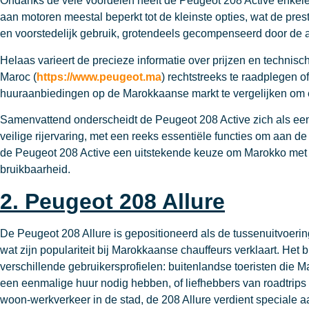
Ondanks de vele voordelen heeft de Peugeot 208 Active enkele b
aan motoren meestal beperkt tot de kleinste opties, wat de pre
en voorstedelijk gebruik, grotendeels gecompenseerd door de aan
Helaas varieert de precieze informatie over prijzen en technis
Maroc (
https://www.peugeot.ma
) rechtstreeks te raadplegen o
huuraanbiedingen op de Marokkaanse markt te vergelijken om er 
Samenvattend onderscheidt de Peugeot 208 Active zich als een
veilige rijervaring, met een reeks essentiële functies om aan de
de Peugeot 208 Active een uitstekende keuze om Marokko met een
bruikbaarheid.
2. Peugeot 208 Allure
De Peugeot 208 Allure is gepositioneerd als de tussenuitvoeri
wat zijn populariteit bij Marokkaanse chauffeurs verklaart. Het b
verschillende gebruikersprofielen: buitenlandse toeristen die
een eenmalige huur nodig hebben, of liefhebbers van roadtrips
woon-werkverkeer in de stad, de 208 Allure verdient speciale a