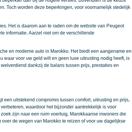
s beperkter dan bij de hogere versies. Bovendien is de keuze
den. Toch worden deze beperkingen, voor voornamelijk stedelijk
oties. Het is daarom aan te raden om de website van Peugeot
le informatie. Aarzel niet om de verschillende
tische en moderne auto in Marokko. Het biedt een aangename en
u waar voor uw geld wilt en geen luxe uitrusting nodig heeft, is
welverdiend dankzij de balans tussen prijs, prestaties en
een uitstekend compromis tussen comfort, uitrusting en prijs,
g verbeteren, waardoor het bijzonder aantrekkelijk is voor
p zoek zijn naar een ruim voertuig, Marokkaanse inwoners die
m over de wegen van Marokko te reizen of voor uw dagelijkse