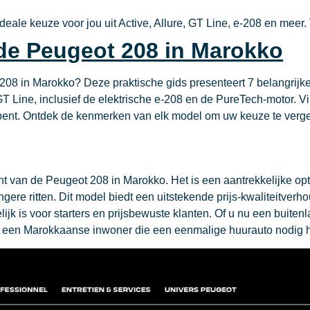
ale keuze voor jou uit Active, Allure, GT Line, e-208 en meer. 
 de Peugeot 208 in Marokko
 208 in Marokko? Deze praktische gids presenteert 7 belangrijk
 GT Line, inclusief de elektrische e-208 en de PureTech-motor. 
 bent. Ontdek de kenmerken van elk model om uw keuze te verge
nt van de Peugeot 208 in Marokko. Het is een aantrekkelijke op
langere ritten. Dit model biedt een uitstekende prijs-kwaliteit
lijk is voor starters en prijsbewuste klanten. Of u nu een buite
of een Marokkaanse inwoner die een eenmalige huurauto nodig h