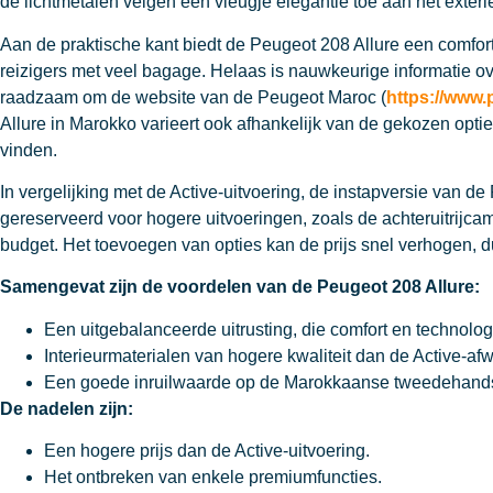
de lichtmetalen velgen een vleugje elegantie toe aan het exterie
Aan de praktische kant biedt de Peugeot 208 Allure een comfort
reizigers met veel bagage. Helaas is nauwkeurige informatie ove
raadzaam om de website van de Peugeot Maroc (
https://www
Allure in Marokko varieert ook afhankelijk van de gekozen optie
vinden.
In vergelijking met de Active-uitvoering, de instapversie van d
gereserveerd voor hogere uitvoeringen, zoals de achteruitrijca
budget. Het toevoegen van opties kan de prijs snel verhogen, d
Samengevat zijn de voordelen van de Peugeot 208 Allure:
Een uitgebalanceerde uitrusting, die comfort en technolog
Interieurmaterialen van hogere kwaliteit dan de Active-afw
Een goede inruilwaarde op de Marokkaanse tweedehand
De nadelen zijn:
Een hogere prijs dan de Active-uitvoering.
Het ontbreken van enkele premiumfuncties.