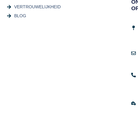
O
VERTROUWELIJKHEID
O
BLOG